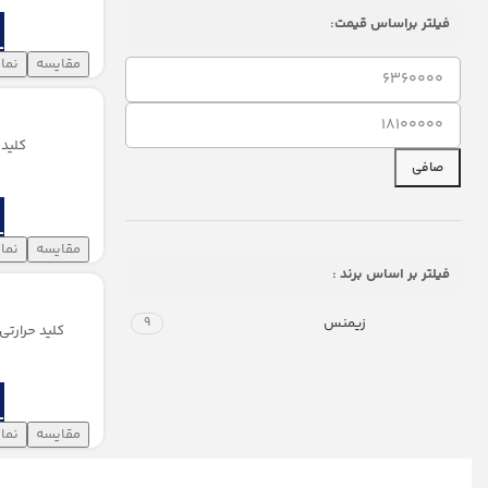
فیلتر براساس قیمت:
مقایسه
نما
کلید حرارتی 
صافی
مقایسه
نما
فیلتر بر اساس برند :
زیمنس
9
کلید حرارتی 36 تا 52 آمپر زیمنس (1 C+1 NO
مقایسه
نما