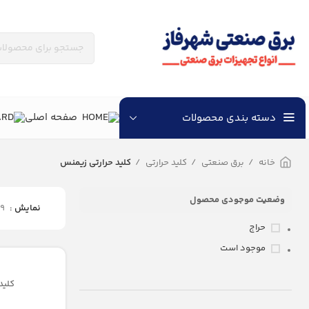
همکاران و کارخانجات محترم، جهت دريافت تخفيفات همكاری و شرایط فروش ویژه با شماره 09030016096 و 09120550529 تم
صفحه اصلی
دسته بندی محصولات
خانه
برق صنعتی
کلید حرارتی
کلید حرارتی زیمنس
وضعیت موجودی محصول
نمایش
9
حراج
موجود است
کلید حرارتی