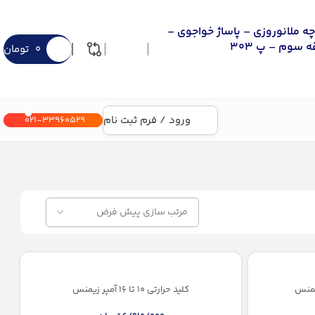
چه ملانوروزی – پاساژ خواجوی –
 سوم – پ 303
0
تومان
ورود / فرم ثبت نام
021-33960529
کلید حرارتی 10 تا 16 آمپر زیمنس