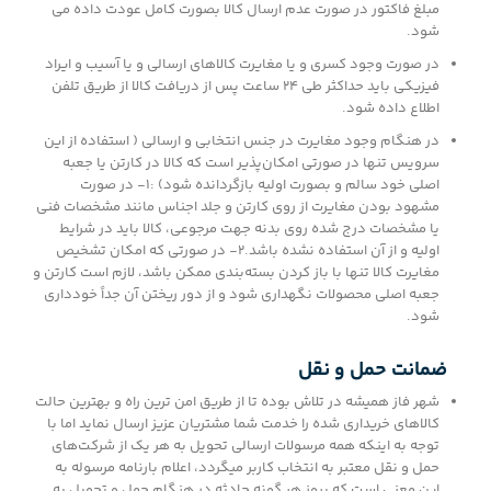
مبلغ فاکتور در صورت عدم ارسال كالا بصورت كامل عودت داده می
شود.
در صورت وجود كسري و يا مغايرت كالاهاي ارسالي و يا آسیب‏‏ و ایراد
فیزیکی باید حداکثر طی 24 ساعت پس از دریافت کالا از طریق تلفن
اطلاع داده شود.
در هنگام وجود مغايرت در جنس انتخابي و ارسالي ( استفاده از این
سرویس تنها در صورتی امکان‌پذیر است که کالا در کارتن یا جعبه
اصلی خود سالم و بصورت اوليه بازگردانده شود) :1- در صورت
مشهود بودن مغايرت از روي كارتن و جلد اجناس مانند مشخصات فنی
یا مشخصات درج شده روی بدنه جهت مرجوعي، کالا بايد در شرایط
اولیه و از آن استفاده نشده باشد.2- در صورتی که امکان تشخیص
مغایرت كالا تنها با باز کردن بسته‌بندی ممکن باشد، لازم است کارتن و
جعبه اصلی محصولات نگهداری شود و از دور ریختن آن جداً خودداری
شود.
ضمانت حمل و نقل
شهر فاز هميشه در تلاش بوده تا از طريق امن ترين راه و بهترين حالت
كالاهاي خريداري شده را خدمت شما مشتريان عزيز ارسال نمايد اما با
توجه به اينكه همه مرسولات ارسالي تحویل به هر یک از شرکت‏‏‌های
حمل و نقل معتبر به انتخاب کاربر ميگردد، اعلام بارنامه مرسوله به
این معنی است که بروز هر گونه حادثه در هنگام حمل و تحویل به