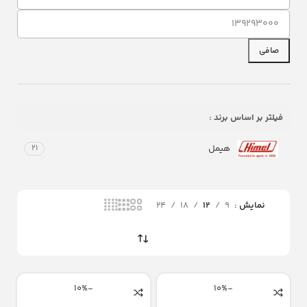
صافی
فیلتر بر اساس برند :
هیمل
21
نمایش
9
12
18
24
-10%
-10%