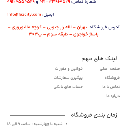
شماره تماس:
33960529-021
و
09120550529
ایمیل:
info@fazcity.com
آدرس فروشگاه:
تهران – لاله زار جنوبی – کوچه ملانوروزی –
پاساژ خواجوی – طبقه سوم – پ303
لینک های مهم
صفحه اصلی
قوانین و مقررات
فروشگاه
پیگیری سفارشات
تماس با ما
حساب های بانکی
درباره ما
زمان بندی فروشگاه
شنبه تا چهارشنبه: ساعت 9 الی 18