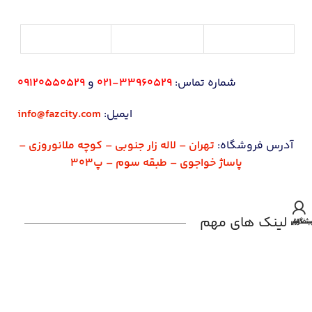
شماره تماس:
33960529-021
و
09120550529
ایمیل:
info@fazcity.com
آدرس فروشگاه:
تهران – لاله زار جنوبی – کوچه ملانوروزی –
پاساژ خواجوی – طبقه سوم – پ303
لینک های مهم
شگاه
 کاربری من
فارش تلفنی
صفحه اصلی
قوانین و مقررات
فروشگاه
پیگیری سفارشات
تماس با ما
حساب های بانکی