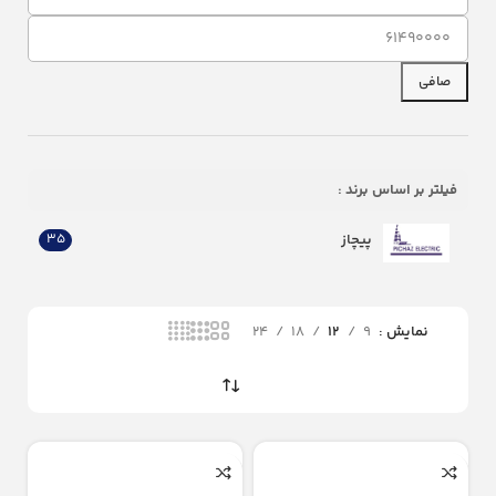
صافی
فیلتر بر اساس برند :
پیچاز
35
نمایش
9
12
18
24