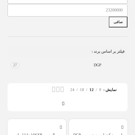
صافی
فیلتر بر اساس برند :
DGP
27
نمایش
9
12
18
24
پاور برد کنترلر بوستر پمپ DGP
پی ال سی 10SXR دلتا ایرانی