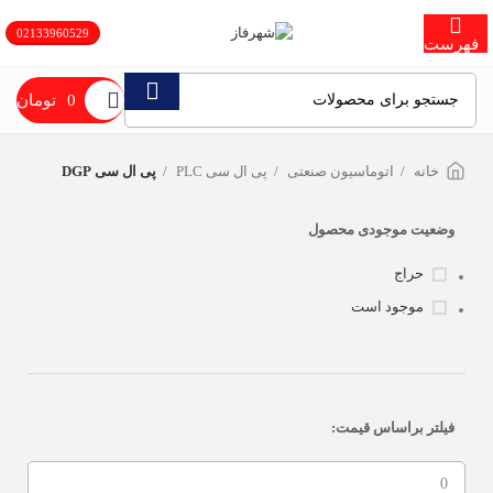
02133960529
همکاران و کارخانجات محترم، جهت دريافت تخفيفات همكاری و شرایط فروش
فهرست
ویژه با شماره 09030016096 و 09120550529 تماس حاصل نمایید
0
تومان
خانه
اتوماسيون صنعتی
پی ال سی PLC
پی ال سی DGP
وضعیت موجودی محصول
حراج
موجود است
فیلتر براساس قیمت: