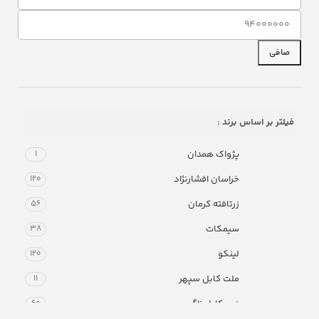
صافی
فیلتر بر اساس برند :
پژواک همدان
1
خراسان افشارنژاد
120
زرتافته کرمان
56
سیمکات
38
لینکو
120
ملت کابل سپهر
11
نيروكابل زاگرس
60