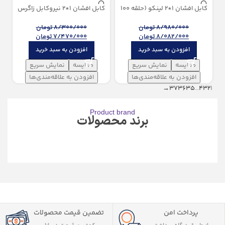
كابل افشان 1*2 لینکو (حلقه 100
كابل افشان 1*2 نیروكابل زاگرس
متری)
(100 متری)
8/980/000
تومان
8/300/000
تومان
8/082/000
تومان
7/470/000
تومان
افزودن به سبد خرید
افزودن به سبد خرید
مقایسه
نمایش سریع
مقایسه
نمایش سریع
افزودن به علاقه‌مندی‌ها
افزودن به علاقه‌مندی‌ها
→
37
36
35
…
4
3
2
1
Product brand
برند محصولات
پرداخت امن
تضمین قیمت محصولات