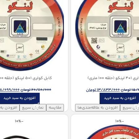
قه 100 متری)
كابل کولری 1*5 لینکو (حلقه 100 متری)
15/
تومان
13/833/000
تومان
20/110/000
تومان
18/099/000
افزودن به سبد خرید
افزودن به سبد خرید
یش سریع
افزودن به علاقه‌مندی‌ها
مقایسه
نمایش سریع
افزودن به 
-10%
-10%