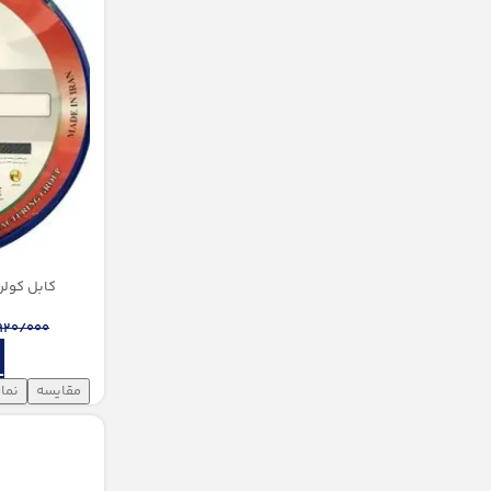
كابل کولری 1/5*5 لینکو (حلقه 0
920/000
مقایسه
نما