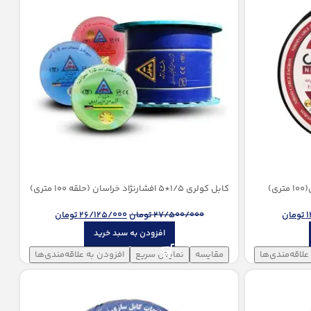
کابل کولری 1/5*5 افشارنژاد خراسان (حلقه 100 متری)
تومان
27/500/000
تومان
26/125/000
تومان
افزودن به سبد خرید
علاقه‌مندی‌ها
مقایسه
نمایش سریع
افزودن به علاقه‌مندی‌ها