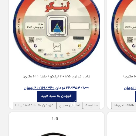
كابل کولری 1/5*4 لینکو (حلقه 100 متری)
تومان
22/354/800
تومان
20/119/320
تومان
افزودن به سبد خرید
علاقه‌مندی‌ها
مقایسه
نمایش سریع
افزودن به علاقه‌مندی‌ها
-10%