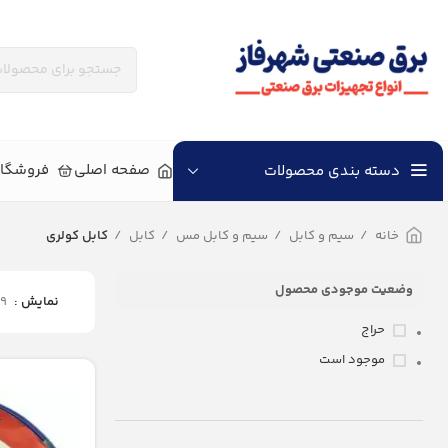
همکاران و کارخانجات محترم، جهت دريافت تخفيفات همكاری و شرایط فروش ویژه با شماره 09030016096 و 09120550529 تم
صفحه اصلی
فروشگاه
دسته بندی محصولات
خانه
سيم و كابل
سیم و کابل مس
کابل
کابل کولری
وضعیت موجودی محصول
نمایش
9
حراج
موجود است