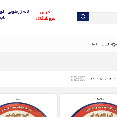
اس حاصل نمایید
آدرس
لاله زارجنوبی-کو
طبقه
فروشگاه:
تماس با ما
24
18
12
-10%
-10%