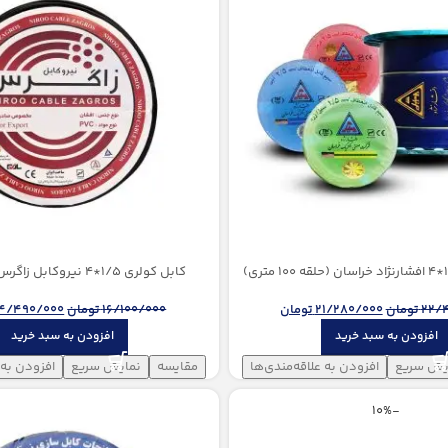
کابل کولری 1/5*4 نیروكابل زاگرس(100 متری)
22/
تومان
21/280/000
تومان
16/100/000
تومان
14/490/000
افزودن به سبد خرید
افزودن به سبد خرید
یش سریع
افزودن به علاقه‌مندی‌ها
مقایسه
نمایش سریع
افزودن به 
-10%