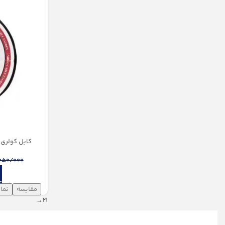
کابل کولری 1/5*5 نیروكابل زاگرس(100 متری
050/000
مقایسه
نما
→
2
1