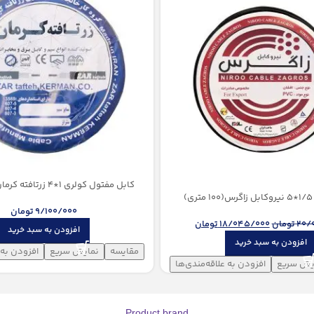
کابل مفتول کولری 1*4 زرتافته کرمان (100 متری)
)
9/100/000
تومان
20/
تومان
18/045/000
تومان
افزودن به سبد خرید
افزودن به سبد خرید
مقایسه
نمایش سریع
افزودن به 
یش سریع
افزودن به علاقه‌مندی‌ها
Product brand