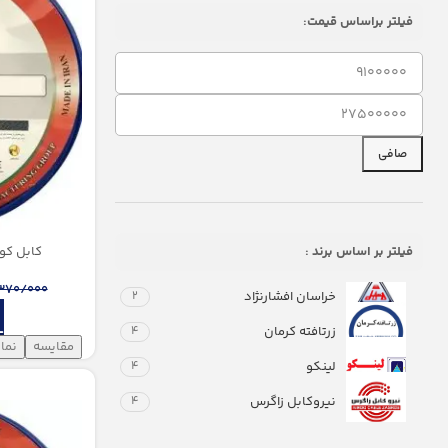
فیلتر براساس قیمت:
صافی
كابل کولری 1*4 لینکو (حل
فیلتر بر اساس برند :
370/000
خراسان افشارنژاد
2
زرتافته کرمان
4
مقایسه
نما
لینکو
4
نيروكابل زاگرس
4