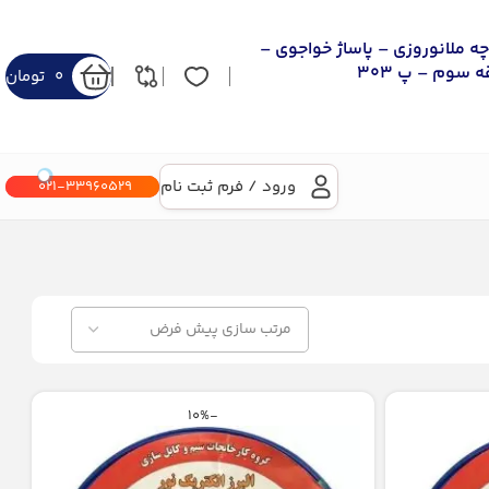
چه ملانوروزی – پاساژ خواجوی –
 سوم – پ 303
0
تومان
ورود / فرم ثبت نام
021-33960529
-10%