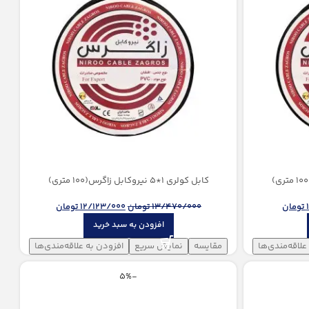
کابل کولری 1*5 نیروكابل زاگرس(100 متری)
تومان
13/470/000
تومان
12/123/000
تومان
افزودن به سبد خرید
علاقه‌مندی‌ها
مقایسه
نمایش سریع
افزودن به علاقه‌مندی‌ها
-5%