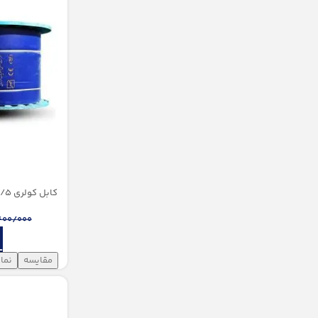
کابل کولری 1/5*4 افشارنژاد خراسان (حلقه 100 متری)
400/000
مقایسه
نما