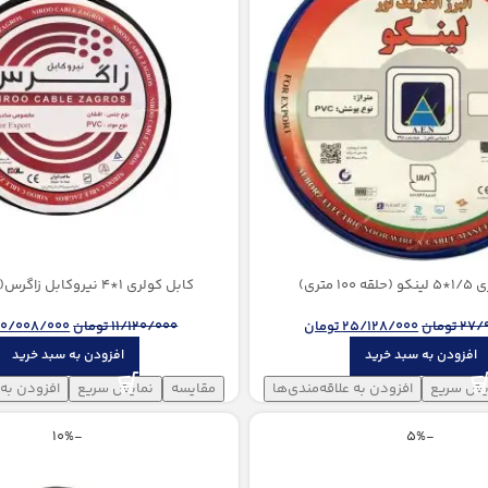
10 متری)
کابل کولری 1*4 نیروكابل زاگرس(100 متری)
27/
تومان
25/128/000
تومان
11/120/000
تومان
10/008/000
افزودن به سبد خرید
افزودن به سبد خرید
یش سریع
افزودن به علاقه‌مندی‌ها
مقایسه
نمایش سریع
افزودن به 
-10%
-5%