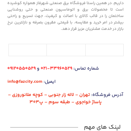
داریم. در همین راستا فروشگاه برق صنعتی شهرفاز همواره کوشیده
است تا محصولات برق و اتوماسیون صنعتی و حتی روشنایی
ساختمان را در قالب کالای با اصالت و کیفیت، جهت تسریع و راحتی
بیشتر در امر خرید و مقایسه، با قیمتی مقرون بصرفه و نازلترین نرخ
بازار در خدمت مشتریان عزیز قرار دهد.
شماره تماس:
33960529-021
و
09120550529
ایمیل:
info@fazcity.com
آدرس فروشگاه:
تهران – لاله زار جنوبی – کوچه ملانوروزی –
پاساژ خواجوی – طبقه سوم – پ303
لینک های مهم