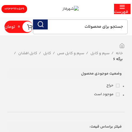
02133960529
همکاران و کارخانجات محترم، جهت دريافت تخفيفات همكاری و شرایط فروش
فهرست
ویژه با شماره 09030016096 و 09120550529 تماس حاصل نمایید
0
تومان
خانه
سيم و كابل
سیم و کابل مس
کابل
كابل افشان
برگه 6
وضعیت موجودی محصول
حراج
موجود است
فیلتر براساس قیمت: