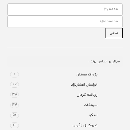
صافی
فیلتر بر اساس برند :
پژواک همدان
1
خراسان افشارنژاد
67
زرتافته کرمان
34
سیمکات
34
لینکو
52
نيروكابل زاگرس
41