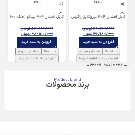
-10%
-10%
كابل افشان 4*3 نیروكابل زاگرس
كابل افشان 4*4 لینکو (حلقه 100
(100 متری)
متری)
40/200/000
تومان
53/900/000
تومان
36/180/000
تومان
48/510/000
تومان
افزودن به سبد خرید
افزودن به سبد خرید
مقایسه
نمایش سریع
مقایسه
نمایش سریع
افزودن به علاقه‌مندی‌ها
افزودن به علاقه‌مندی‌ها
→
23
22
21
…
9
8
7
6
5
4
3
2
1
←
Product brand
برند محصولات