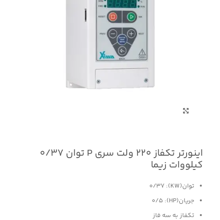
برای بزرگنمایی کلیک کنید
اینورتر تکفاز 220 ولت سری P توان 0/37
کیلووات زیما
توان(KW): 0/37
جریان(HP): 0/5
تکفاز به سه فاز