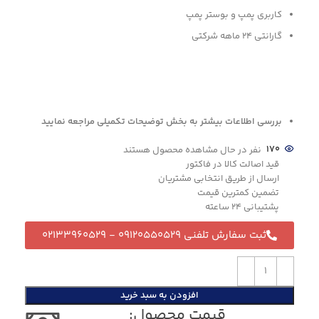
کاربری پمپ و بوستر پمپ
گارانتی 24 ماهه شرکتی
بررسی اطلاعات بيشتر به بخش توضيحات تكميلي مراجعه نماييد
170
نفر در حال مشاهده محصول هستند
قید اصالت کالا در فاکتور
ارسال از طریق انتخابی مشتریان
تضمین کمترین قیمت
پشتیبانی ۲۴ ساعته
ثبت سفارش تلفنی 09120550529 - 02133960529
افزودن به سبد خرید
قیمت محصول:​