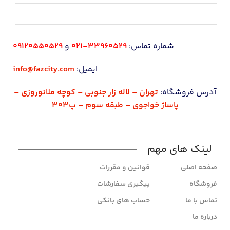
شماره تماس:
33960529-021
و
09120550529
ایمیل:
info@fazcity.com
آدرس فروشگاه:
تهران – لاله زار جنوبی – کوچه ملانوروزی –
پاساژ خواجوی – طبقه سوم – پ303
لینک های مهم
صفحه اصلی
قوانین و مقررات
فروشگاه
پیگیری سفارشات
تماس با ما
حساب های بانکی
درباره ما