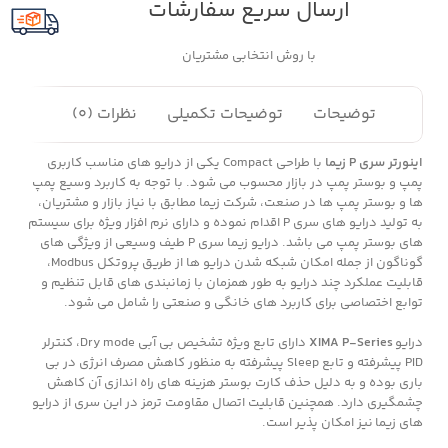
ارسال سریع سفارشات
با روش انتخابی مشتریان
توضیحات
توضیحات تکمیلی
نظرات (0)
اینورتر سری P زیما
با طراحی Compact یکی از درایو های مناسب کاربری
پمپ و بوستر پمپ در بازار محسوب می شود. با توجه به کاربرد وسیع پمپ
ها و بوستر پمپ ها در صنعت، شرکت زیما مطابق با نیاز بازار و مشتریان،
به تولید درایو های سری P اقدام نموده و دارای نرم افزار ویژه برای سیستم‌
های بوستر پمپ می باشد. درایو زیما سری P طیف وسیعی از ویژگی های
گوناگون از جمله امکان شبکه شدن درایو ها از طریق پروتکل Modbus،
قابلیت عملکرد چند درایو به طور همزمان با زمانبندی های قابل تنظیم و
توابع اختصاصی برای کاربرد های خانگی و صنعتی را شامل می شود.
درایو
XIMA P-Series
دارای تابع ویژه تشخیص بی آبی Dry mode، کنترلر
PID پیشرفته و تابع Sleep پیشرفته به منظور کاهش مصرف انرژی در بی
باری بوده و به دلیل حذف کارت بوستر هزینه های راه اندازی آن کاهش
چشمگیری دارد. همچنین قابلیت اتصال مقاومت ترمز در این سری از درایو
های زیما نیز امکان پذیر است.